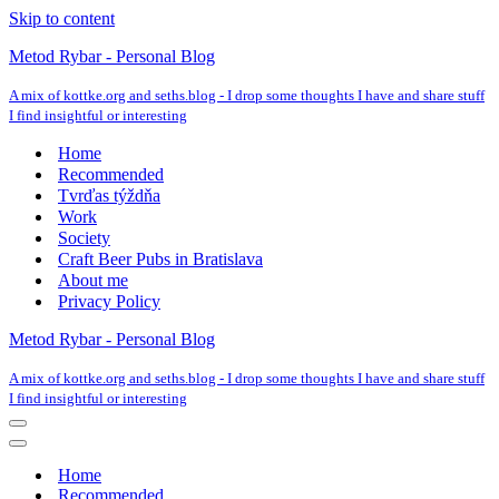
Skip to content
Metod Rybar - Personal Blog
A mix of kottke.org and seths.blog - I drop some thoughts I have and share stuff
I find insightful or interesting
Home
Recommended
Tvrďas týždňa
Work
Society
Craft Beer Pubs in Bratislava
About me
Privacy Policy
Metod Rybar - Personal Blog
A mix of kottke.org and seths.blog - I drop some thoughts I have and share stuff
I find insightful or interesting
Navigation
Menu
Navigation
Menu
Home
Recommended