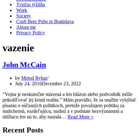
Tvrďas týždňa
Work
Society
Craft Beer Pubs in Bratislava
About me
Privacy Policy
vazenie
John McCain
by
Metod Rybar
July 24, 2016
December 23, 2022
“Vojna je neskutočne mizerná a len blázon alebo podvodník môže
prikrášľovať jej krutú realitu.” Mám pravidlo, že sa snažím vyhýbať
písaniu o súčasných politikoch, pretože považujem politiku za
malichernú, rozdeľujúcu, nudnú a v podstate bezvýznamnú a
John
slúžiacu len na to, aby nasrala…
Read More »
McCain
Recent Posts