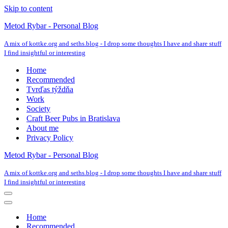
Skip to content
Metod Rybar - Personal Blog
A mix of kottke.org and seths.blog - I drop some thoughts I have and share stuff
I find insightful or interesting
Home
Recommended
Tvrďas týždňa
Work
Society
Craft Beer Pubs in Bratislava
About me
Privacy Policy
Metod Rybar - Personal Blog
A mix of kottke.org and seths.blog - I drop some thoughts I have and share stuff
I find insightful or interesting
Navigation
Menu
Navigation
Menu
Home
Recommended