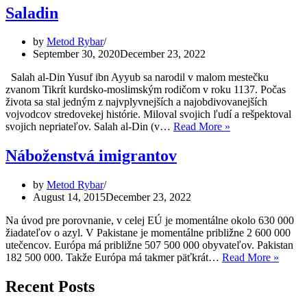
Saladin
by
Metod Rybar
September 30, 2020
December 23, 2022
Salah al-Din Yusuf ibn Ayyub sa narodil v malom mestečku
zvanom Tikrít kurdsko-moslimským rodičom v roku 1137. Počas
života sa stal jedným z najvplyvnejších a najobdivovanejších
vojvodcov stredovekej histórie. Miloval svojich ľudí a rešpektoval
Saladin
svojich nepriateľov. Salah al-Din (v…
Read More »
Náboženstvá imigrantov
by
Metod Rybar
August 14, 2015
December 23, 2022
Na úvod pre porovnanie, v celej EÚ je momentálne okolo 630 000
žiadateľov o azyl. V Pakistane je momentálne približne 2 600 000
utečencov. Európa má približne 507 500 000 obyvateľov. Pakistan
Nábož
182 500 000. Takže Európa má takmer päťkrát…
Read More »
imigra
Recent Posts