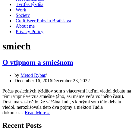
Tvrďas týždňa
Work
Society
Craft Beer Pubs in Bratislava
About me
Privacy Policy
smiech
O vtipnom a smiešnom
by
Metod Rybar
December 16, 2016
December 23, 2022
Počas posledných týždňov som s viacerými ľuďmi viedol debatu na
tému vtipné verzus smiešne (áno, asi máme veľa voľného času).
Dosť ma zaskočilo, že väčšina ľudí, s ktorými som túto debatu
viedol, nerozlišovala tieto dva pojmy a niektorí ľudia
O
dokonca…
Read More »
vtipnom
a
Recent Posts
smiešnom