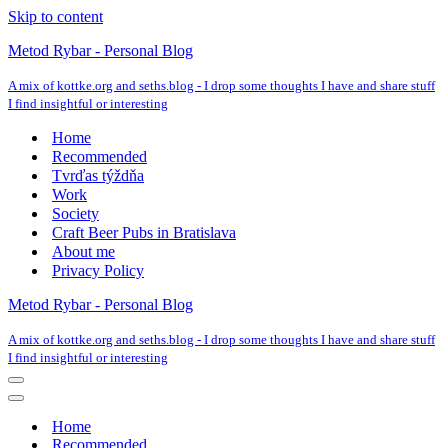
Skip to content
Metod Rybar - Personal Blog
A mix of kottke.org and seths.blog - I drop some thoughts I have and share stuff
I find insightful or interesting
Home
Recommended
Tvrďas týždňa
Work
Society
Craft Beer Pubs in Bratislava
About me
Privacy Policy
Metod Rybar - Personal Blog
A mix of kottke.org and seths.blog - I drop some thoughts I have and share stuff
I find insightful or interesting
Navigation
Menu
Navigation
Menu
Home
Recommended