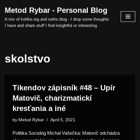
Metod Rybar - Personal Blog
Skip
A mix of kottke.org and seths.blog - I drop some thoughts
to
I have and share stuff I find insightful or interesting
content
skolstvo
Tikendov zápisník #48 – Upír
Matovič, charizmatickí
kresťania a iné
by
Metod Rybar
April 5, 2021
Politika Sociológ Michal Vašečka: Matovič odchádza