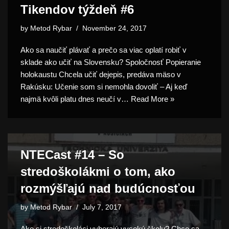
Tikendov týždeň #6
by
Metod Rybar
November 24, 2017
Ako sa naučiť plávať a prečo sa viac oplatí robiť v
sklade ako učiť na Slovensku? Spoločnosť Popieranie
holokaustu Chcela učiť dejepis, predáva mäso v
Rakúsku: Učenie som si nemohla dovoliť – Aj keď
najmä kvôli platu dnes neučí v…
Read More »
NTECast #14 – So
stredoškolákmi o tom, ako
rozmýšľajú nad budúcnosťou
by
Metod Rybar
July 7, 2017
Ako si stredoškoláci vyberajú vysokú školu? Chce sa