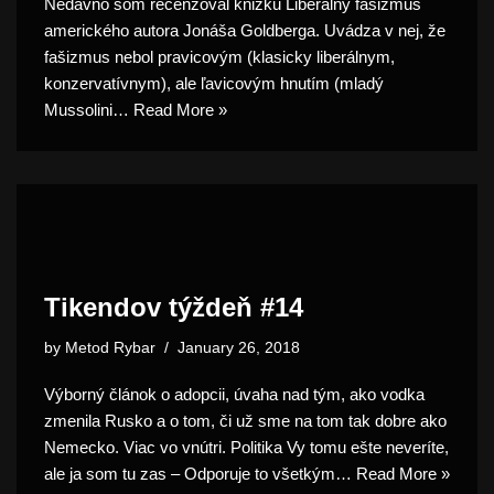
Nedávno som recenzoval knižku Liberálny fašizmus
amerického autora Jonáša Goldberga. Uvádza v nej, že
fašizmus nebol pravicovým (klasicky liberálnym,
konzervatívnym), ale ľavicovým hnutím (mladý
Mussolini…
Read More »
Tikendov týždeň #14
by
Metod Rybar
January 26, 2018
Výborný článok o adopcii, úvaha nad tým, ako vodka
zmenila Rusko a o tom, či už sme na tom tak dobre ako
Nemecko. Viac vo vnútri. Politika Vy tomu ešte neveríte,
ale ja som tu zas – Odporuje to všetkým…
Read More »