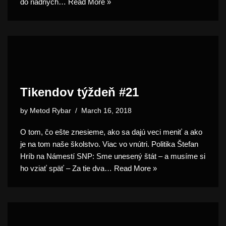
do riadnych…
Read More »
Tikendov týždeň #21
by
Metod Rybar
March 16, 2018
O tom, čo ešte znesieme, ako sa dajú veci meniť a ako
je na tom naše školstvo. Viac vo vnútri. Politika Štefan
Hríb na Námestí SNP: Sme unesený štát – a musíme si
ho vziať späť – Za tie dva…
Read More »