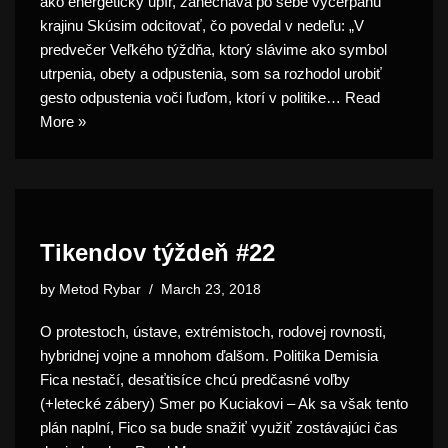
ako energetický upír, zanecháva po sebe vyčerpanú
krajinu Skúsim odcitovať, čo povedal v nedeľu: „V
predvečer Veľkého týždňa, ktorý slávime ako symbol
utrpenia, obety a odpustenia, som sa rozhodol urobiť
gesto odpustenia voči ľuďom, ktorí v politike…
Read
More »
Tikendov týždeň #22
by
Metod Rybar
March 23, 2018
O protestoch, ústave, extrémistoch, rodovej rovnosti,
hybridnej vojne a mnohom ďalšom. Politika Demisia
Fica nestačí, desaťtisíce chcú predčasné voľby
(+letecké zábery) Smer po Kuciakovi – Ak sa však tento
plán naplní, Fico sa bude snažiť využiť zostávajúci čas