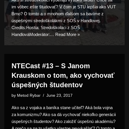
im vôbec ešte študovať? V čom je STU lepšia ako VUT
Brno? O tomto a o mnohom ďalšom sa bavíme z
úspešnými stredoškolákmi z SOŠ v Handlovej.
Credits:Hostia: Stredoškoláci z SOŠ
HandlováModerátor:…
Read More »
NTECast #13 – S Janom
Krauskom o tom, ako vychovať
úspešných študentov
by
Metod Rybar
June 23, 2017
Ako sa z vojaka a baníka stane učiteľ? Aká bola vojna
za komunizmu? Ako sa dá vychovať niekoľko generácii
úspešných študentov? Ako založiť úspešnú akadémiu?
A prečo sa na to všetko vlastne nevykašlať? O tomto a