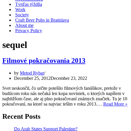
Tvrďas týždňa
Work
Society
Craft Beer Pubs in Bratislava
About me
Privacy Policy
sequel
Filmové pokračovania 2013
by
Metod Rybar
December 25, 2012
December 23, 2022
Svet neskončil, čo určite potešilo filmových fanúšikov, pretože v
budúcom roku nás nečaká len kopa noviniek, o ktorých napíšem v
najbližšom čase, ale aj plno pokračovaní známych značiek. Tu je 10
F
pokračovaní, na ktoré sa najviac teším v roku 2013.…
Read More »
p
2
Recent Posts
Do Arab States Support Palestine?