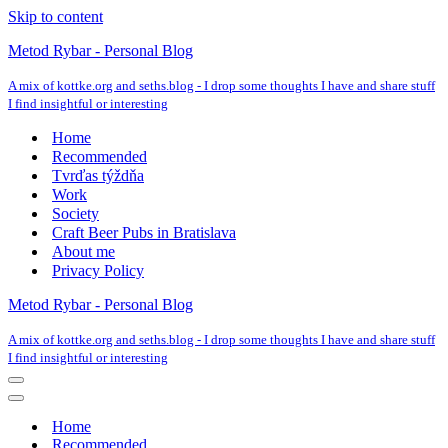
Skip to content
Metod Rybar - Personal Blog
A mix of kottke.org and seths.blog - I drop some thoughts I have and share stuff
I find insightful or interesting
Home
Recommended
Tvrďas týždňa
Work
Society
Craft Beer Pubs in Bratislava
About me
Privacy Policy
Metod Rybar - Personal Blog
A mix of kottke.org and seths.blog - I drop some thoughts I have and share stuff
I find insightful or interesting
Navigation
Menu
Navigation
Menu
Home
Recommended