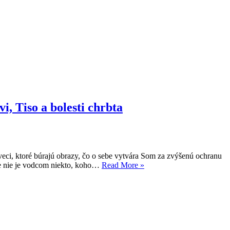
i, Tiso a bolesti chrbta
 veci, ktoré búrajú obrazy, čo o sebe vytvára Som za zvýšenú ochranu
Tikendov
kde nie je vodcom niekto, koho…
Read More »
zápisník
#46
–
Svedkovia
liehovovi,
Tiso
a