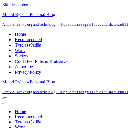
Skip to content
Metod Rybar - Personal Blog
A mix of kottke.org and seths.blog - I drop some thoughts I have and share stuff I f
Home
Recommended
Tvrďas týždňa
Work
Society
Craft Beer Pubs in Bratislava
About me
Privacy Policy
Metod Rybar - Personal Blog
A mix of kottke.org and seths.blog - I drop some thoughts I have and share stuff I f
Navigation
Menu
Navigation
Menu
Home
Recommended
Tvrďas týždňa
Work