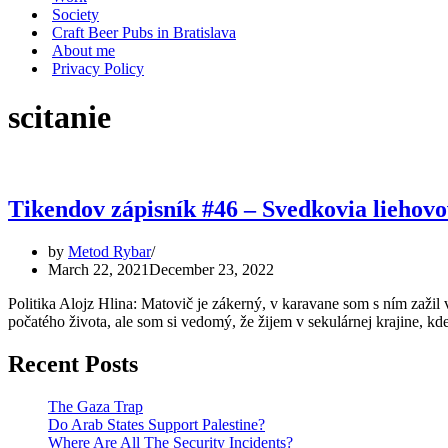
Society
Craft Beer Pubs in Bratislava
About me
Privacy Policy
scitanie
Tikendov zápisník #46 – Svedkovia liehovov
by
Metod Rybar
March 22, 2021
December 23, 2022
Politika Alojz Hlina: Matovič je zákerný, v karavane som s ním zažil
počatého života, ale som si vedomý, že žijem v sekulárnej krajine, 
Recent Posts
The Gaza Trap
Do Arab States Support Palestine?
Where Are All The Security Incidents?