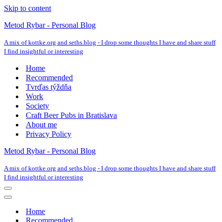
Skip to content
Metod Rybar - Personal Blog
A mix of kottke.org and seths.blog - I drop some thoughts I have and share stuff
I find insightful or interesting
Home
Recommended
Tvrďas týždňa
Work
Society
Craft Beer Pubs in Bratislava
About me
Privacy Policy
Metod Rybar - Personal Blog
A mix of kottke.org and seths.blog - I drop some thoughts I have and share stuff
I find insightful or interesting
Navigation
Menu
Navigation
Menu
Home
Recommended