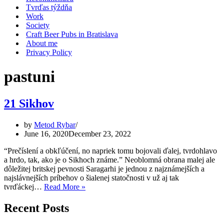
Tvrďas týždňa
Work
Society
Craft Beer Pubs in Bratislava
About me
Privacy Policy
pastuni
21 Sikhov
by
Metod Rybar
June 16, 2020
December 23, 2022
“Prečíslení a obkľúčení, no napriek tomu bojovali ďalej, tvrdohlavo
a hrdo, tak, ako je o Sikhoch známe.” Neoblomná obrana malej ale
dôležitej britskej pevnosti Saragarhi je jednou z najznámejších a
najslávnejších príbehov o šialenej statočnosti v už aj tak
21
tvrďáckej…
Read More »
Sikhov
Recent Posts