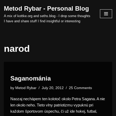
Metod Rybar - Personal Blog
Skip
A mix of kottke.org and seths.blog - I drop some thoughts
to
I have and share stuff I find insightful or interesting
content
narod
Saganománia
by
Metod Rybar
July 20, 2012
25 Comments
Naozaj nechápem ten kolotoč okolo Petra Sagana. A nie
len okolo neho. Tieto vlny patriotizmu vypuknú pri
každom športovom úspechu, či už ide hokej, futbal,