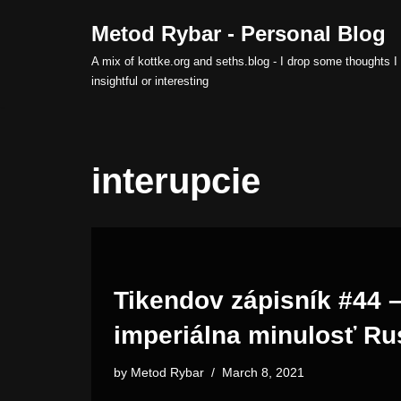
Metod Rybar - Personal Blog
Skip
A mix of kottke.org and seths.blog - I drop some thoughts I 
to
insightful or interesting
content
interupcie
Tikendov zápisník #44 –
imperiálna minulosť Ru
by
Metod Rybar
March 8, 2021