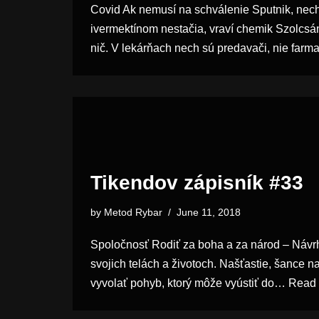
Covid Ak nemusí na schválenie Sputnik, nech
ivermektínom nestačia, vraví chemik Szolcsá
nič. V lekárňach nech sú predavači, nie far
Tikendov zápisník #33
by
Metod Rybar
June 11, 2018
Spoločnosť Rodiť za boha a za národ – Návr
svojich telách a životoch. Našťastie, šance 
vyvolať pohyb, ktorý môže vyústiť do…
Read 