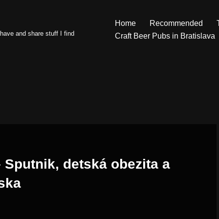
Home
Recommended
have and share stuff I find
Craft Beer Pubs in Bratislava
 Sputnik, detská obezita a
ska