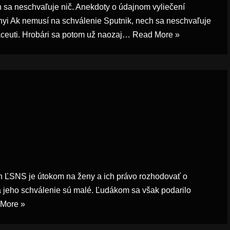
 sa neschvaľuje nič. Anekdoty o údajnom vyliečení
nyi Ak nemusí na schválenie Sputnik, nech sa neschvaľuje
maceuti. Hrobári sa potom už naozaj…
Read More »
h ĽSNS je útokom na ženy a ich právo rozhodovať o
na jeho schválenie sú malé. Ľudákom sa však podarilo
More »