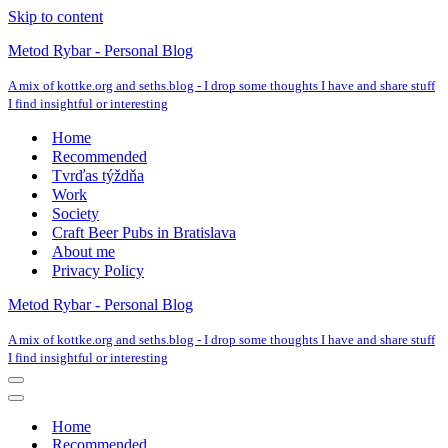
Skip to content
Metod Rybar - Personal Blog
A mix of kottke.org and seths.blog - I drop some thoughts I have and share stuff
I find insightful or interesting
Home
Recommended
Tvrďas týždňa
Work
Society
Craft Beer Pubs in Bratislava
About me
Privacy Policy
Metod Rybar - Personal Blog
A mix of kottke.org and seths.blog - I drop some thoughts I have and share stuff
I find insightful or interesting
Navigation
Menu
Navigation
Menu
Home
Recommended