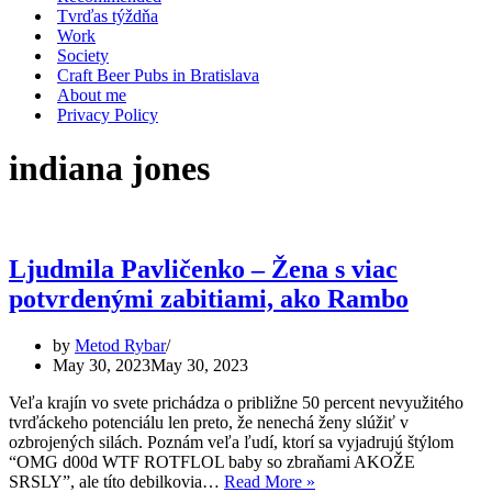
Tvrďas týždňa
Work
Society
Craft Beer Pubs in Bratislava
About me
Privacy Policy
indiana jones
Ljudmila Pavličenko – Žena s viac
potvrdenými zabitiami, ako Rambo
by
Metod Rybar
May 30, 2023
May 30, 2023
Veľa krajín vo svete prichádza o približne 50 percent nevyužitého
tvrďáckeho potenciálu len preto, že nenechá ženy slúžiť v
ozbrojených silách. Poznám veľa ľudí, ktorí sa vyjadrujú štýlom
“OMG d00d WTF ROTFLOL baby so zbraňami AKOŽE
Ljudmila
SRSLY”, ale títo debilkovia…
Read More »