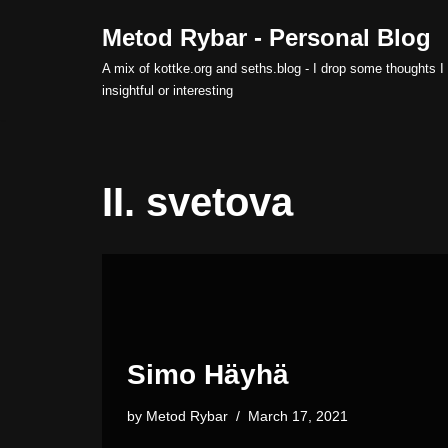
Metod Rybar - Personal Blog
Skip
A mix of kottke.org and seths.blog - I drop some thoughts I 
to
insightful or interesting
content
II. svetova
Simo Häyhä
by
Metod Rybar
March 17, 2021