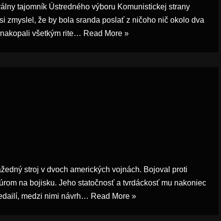
rálny tajomník Ústredného výboru Komunistickej strany
si zmyslel, že by bola sranda poslať z ničoho nič okolo dva
y nakopali všetkým rite…
Read More »
žedný stroj v dvoch amerických vojnách. Bojoval proti
rom na bojisku. Jeho statočnosť a tvrdáckosť mu nakoniec
edailí, medzi nimi návrh…
Read More »