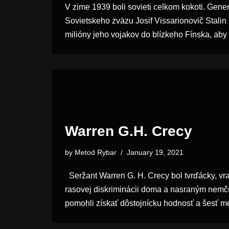
V zime 1939 boli sovieti celkom kokoti. Gene
Sovietskeho zväzu Josif Vissarionovič Stalin 
milióny jeho vojakov do blízkeho Fínska, ab
Warren G.H. Crecy
by
Metod Rybar
January 19, 2021
Seržant Warren G. H. Crecy bol tvrďácky, vra
rasovej diskriminácii doma a nasraným nemčú
pomohli získať dôstojnícku hodnosť a šesť m