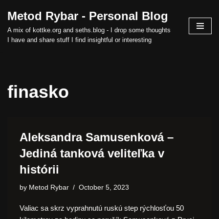
Metod Rybar - Personal Blog
Skip
A mix of kottke.org and seths.blog - I drop some thoughts
to
I have and share stuff I find insightful or interesting
content
finasko
Aleksandra Samusenková –
Jediná tanková veliteľka v
histórii
by
Metod Rybar
October 5, 2023
Valiac sa skrz vyprahnutú ruskú step rýchlosťou 50