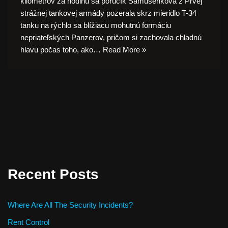
kilometrov za hodinu sa poručík Samusenková z Prvej
strážnej tankovej armády pozerala skrz mieridlo T-34
tanku na rýchlo sa blížiacu mohutnú formáciu
nepriateľských Panzerov, pričom si zachovala chladnú
hlavu počas toho, ako…
Read More »
Recent Posts
Where Are All The Security Incidents?
Rent Control