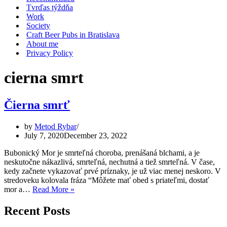
Tvrďas týždňa
Work
Society
Craft Beer Pubs in Bratislava
About me
Privacy Policy
cierna smrt
Čierna smrť
by
Metod Rybar
July 7, 2020
December 23, 2022
Bubonický Mor je smrteľná choroba, prenášaná blchami, a je
neskutočne nákazlivá, smrteľná, nechutná a tiež smrteľná. V čase,
kedy začnete vykazovať prvé príznaky, je už viac menej neskoro. V
stredoveku kolovala fráza “Môžete mať obed s priateľmi, dostať
Čierna
mor a…
Read More »
smrť
Recent Posts