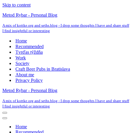
Skip to content
Metod Rybar - Personal Blog
A mix of kottke.org and seths.blog - I drop some thoughts I have and share stuff
I find insightful or interesting
Home
Recommended
Tvrďas týždňa
Work
Society
Craft Beer Pubs in Bratislava
About me
Privacy Policy
Metod Rybar - Personal Blog
A mix of kottke.org and seths.blog - I drop some thoughts I have and share stuff
I find insightful or interesting
Navigation
Menu
Navigation
Menu
Home
Recommended