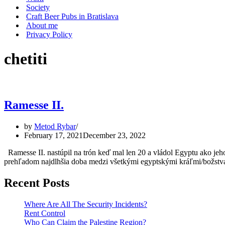
Society
Craft Beer Pubs in Bratislava
About me
Privacy Policy
chetiti
Ramesse II.
by
Metod Rybar
February 17, 2021
December 23, 2022
Ramesse II. nastúpil na trón keď mal len 20 a vládol Egyptu ako jeho
prehľadom najdlhšia doba medzi všetkými egyptskými kráľmi/božstva
Recent Posts
Where Are All The Security Incidents?
Rent Control
Who Can Claim the Palestine Region?