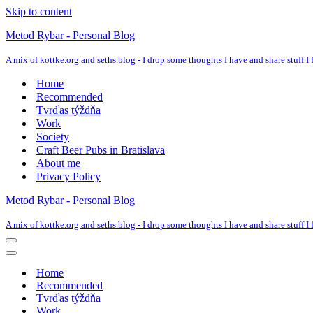
Skip to content
Metod Rybar - Personal Blog
A mix of kottke.org and seths.blog - I drop some thoughts I have and share stuff I f
Home
Recommended
Tvrďas týždňa
Work
Society
Craft Beer Pubs in Bratislava
About me
Privacy Policy
Metod Rybar - Personal Blog
A mix of kottke.org and seths.blog - I drop some thoughts I have and share stuff I f
Navigation
Menu
Navigation
Menu
Home
Recommended
Tvrďas týždňa
Work