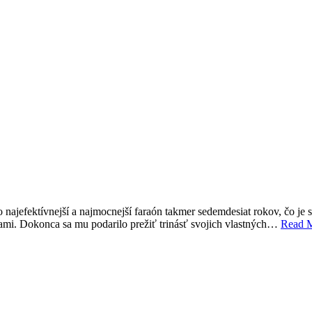
 najefektívnejší a najmocnejší faraón takmer sedemdesiat rokov, čo je s
mi. Dokonca sa mu podarilo prežiť trinásť svojich vlastných…
Read 