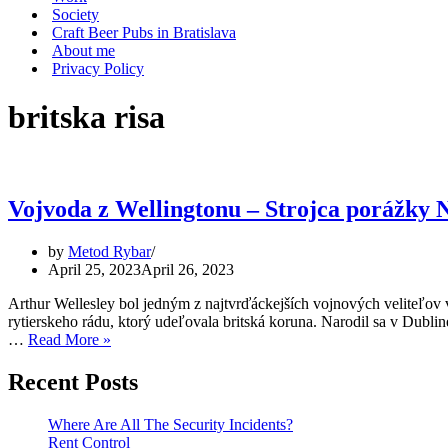
Society
Craft Beer Pubs in Bratislava
About me
Privacy Policy
britska risa
Vojvoda z Wellingtonu – Strojca porážky 
by
Metod Rybar
April 25, 2023
April 26, 2023
Arthur Wellesley bol jedným z najtvrďáckejších vojnových veliteľov v 
rytierskeho rádu, ktorý udeľovala britská koruna. Narodil sa v Dubli
Vojvoda
…
Read More »
z
Wellingtonu
Recent Posts
–
Strojca
Where Are All The Security Incidents?
porážky
Rent Control
Napoleona