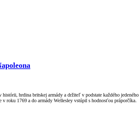
Napoleona
histórii, hrdina britskej armády a držiteľ v podstate každého jedeného
ne v roku 1769 a do armády Wellesley vstúpil s hodnosťou práporčíka.