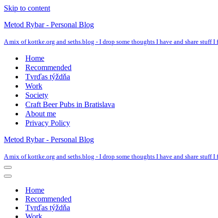
Skip to content
Metod Rybar - Personal Blog
A mix of kottke.org and seths.blog - I drop some thoughts I have and share stuff I f
Home
Recommended
Tvrďas týždňa
Work
Society
Craft Beer Pubs in Bratislava
About me
Privacy Policy
Metod Rybar - Personal Blog
A mix of kottke.org and seths.blog - I drop some thoughts I have and share stuff I f
Navigation
Menu
Navigation
Menu
Home
Recommended
Tvrďas týždňa
Work