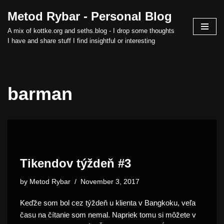
Metod Rybar - Personal Blog
Skip
A mix of kottke.org and seths.blog - I drop some thoughts
to
I have and share stuff I find insightful or interesting
content
barman
Tikendov týždeň #3
by
Metod Rybar
November 3, 2017
Keďže som bol cez týždeň u klienta v Bangkoku, veľa
času na čítanie som nemal. Napriek tomu si môžete v