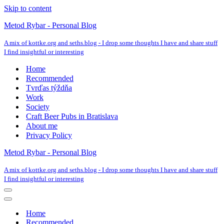
Skip to content
Metod Rybar - Personal Blog
A mix of kottke.org and seths.blog - I drop some thoughts I have and share stuff
I find insightful or interesting
Home
Recommended
Tvrďas týždňa
Work
Society
Craft Beer Pubs in Bratislava
About me
Privacy Policy
Metod Rybar - Personal Blog
A mix of kottke.org and seths.blog - I drop some thoughts I have and share stuff
I find insightful or interesting
Navigation
Menu
Navigation
Menu
Home
Recommended