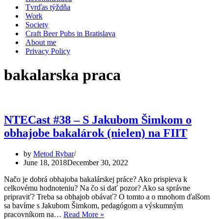
Tvrďas týždňa
Work
Society
Craft Beer Pubs in Bratislava
About me
Privacy Policy
bakalarska praca
NTECast #38 – S Jakubom Šimkom o
obhajobe bakalárok (nielen) na FIIT
by
Metod Rybar
June 18, 2018
December 30, 2022
Načo je dobrá obhajoba bakalárskej práce? Ako prispieva k
celkovému hodnoteniu? Na čo si dať pozor? Ako sa správne
pripraviť? Treba sa obhajob obávať? O tomto a o mnohom ďalšom
sa bavíme s Jakubom Šimkom, pedagógom a výskumným
NTECast
pracovníkom na…
Read More »