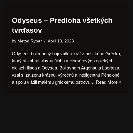
Odyseus – Predloha všetkých
tvrďasov
by
Metod Rybar
April 13, 2023
Odyseus bol mocný bojovník a kráľ z antického Grécka,
ktorý si zahral hlavnú úlohu v Homérových epických
dielach Iliada a Odysea. Bol synom Argonauta Laertesa,
vzal si za ženu krásnu, výrečnú a inteligentnú Pénelopé
a spolu vládli malému gréckemu ostrovu…
Read More »