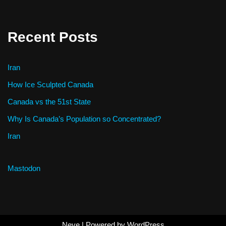
Recent Posts
Iran
How Ice Sculpted Canada
Canada vs the 51st State
Why Is Canada’s Population so Concentrated?
Iran
Mastodon
Neve
| Powered by
WordPress