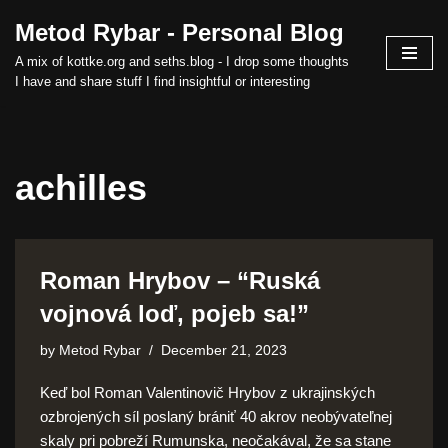
Metod Rybar - Personal Blog
Skip
A mix of kottke.org and seths.blog - I drop some thoughts
to
I have and share stuff I find insightful or interesting
content
achilles
Roman Hrybov – “Ruská
vojnová loď, pojeb sa!”
by
Metod Rybar
December 21, 2023
Keď bol Roman Valentinovič Hrybov z ukrajinských
ozbrojených síl poslaný brániť 40 akrov neobývateľnej
skaly pri pobreží Rumunska, neočakával, že sa stane