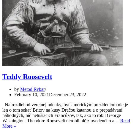
Teddy Roosevelt
by
Metod Rybar
February 10, 2021
December 23, 2022
Na rozdiel od verejnej mienky, byť americkým prezidentom nie je
len o tom sekať Britov na kusy Dračou katanou a o prepadávaní
náhodných, nič netušiacich Francúzov, tak, ako to robil George
Washington. Theodore Roosevelt nerobil nič z uvedeného a…
Read
Teddy
More »
Roosevelt