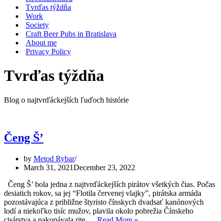
Tvrďas týždňa
Work
Society
Craft Beer Pubs in Bratislava
About me
Privacy Policy
Tvrďas týždňa
Blog o najtvrďáckejších ľuďoch histórie
Čeng Š’
by
Metod Rybar
March 31, 2021
December 23, 2022
Čeng Š’ bola jedna z najtvrďáckejších pirátov všetkých čias. Počas
desiatich rokov, sa jej “Flotila červenej vlajky”, pirátska armáda
pozostávajúca z približne štyristo čínskych dvadsať kanónových
lodí a niekoľko tisíc mužov, plavila okolo pobrežia Čínskeho
Čeng
cisárstva a nakopávala rite,…
Read More »