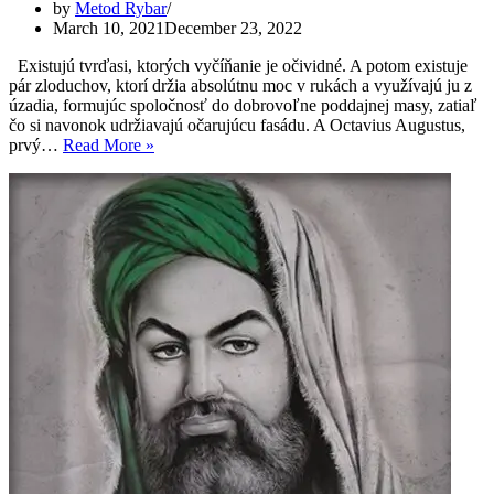
by
Metod Rybar
March 10, 2021
December 23, 2022
Existujú tvrďasi, ktorých vyčíňanie je očividné. A potom existuje
pár zloduchov, ktorí držia absolútnu moc v rukách a využívajú ju z
úzadia, formujúc spoločnosť do dobrovoľne poddajnej masy, zatiaľ
čo si navonok udržiavajú očarujúcu fasádu. A Octavius Augustus,
Octavius
prvý…
Read More »
Augustus