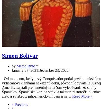
Simón Bolívar
by
Metod Rybar
January 27, 2021
December 23, 2022
Od momentu, kedy prvý Conquistador podal prvému inkskému
vidiečanovi kiahňami nakazenú deku, pôvodní obyvatelia Južnej
Ameriky sa stali premanentným terčom vyjebávania zo strany
Španielov. Španielska koruna strávila takmer tri storočia plieniac
Simón
zlato a striebro z juhoamerických baní a na…
Read More »
Bolívar
« Previous
1