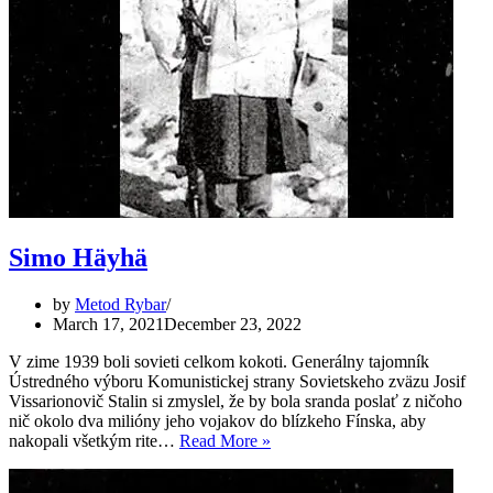
Simo Häyhä
by
Metod Rybar
March 17, 2021
December 23, 2022
V zime 1939 boli sovieti celkom kokoti. Generálny tajomník
Ústredného výboru Komunistickej strany Sovietskeho zväzu Josif
Vissarionovič Stalin si zmyslel, že by bola sranda poslať z ničoho
nič okolo dva milióny jeho vojakov do blízkeho Fínska, aby
Simo
nakopali všetkým rite…
Read More »
Häyhä