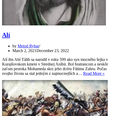
Alí
by
Metod Rybar
March 2, 2021
December 23, 2022
Alí ibn Abí Tálib sa narodil v roku 599 ako syn mocného šejka v
Kurajšovskom kmeni v Strednej Arábii. Bol bratrancom a neskôr
zaťom proroka Mohameda skrz jeho dcéru Fátimu Zahru. Počas
Alí
svojho života sa stal jedným z najmocnejších a…
Read More »