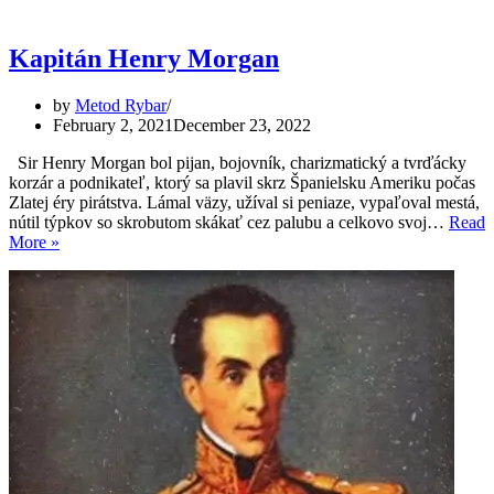
Kapitán Henry Morgan
by
Metod Rybar
February 2, 2021
December 23, 2022
Sir Henry Morgan bol pijan, bojovník, charizmatický a tvrďácky
korzár a podnikateľ, ktorý sa plavil skrz Španielsku Ameriku počas
Zlatej éry pirátstva. Lámal väzy, užíval si peniaze, vypaľoval mestá,
nútil týpkov so skrobutom skákať cez palubu a celkovo svoj…
Read
Kapitán
More »
Henry
Morgan