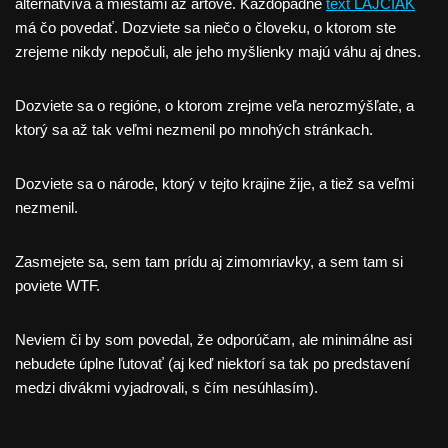
alternatvíva a miestami až artové. Každopádne
text LAJČIAK
má čo povedať. Dozviete sa niečo o človeku, o ktorom ste
zrejeme nikdy nepočuli, ale jeho myšlienky majú váhu aj dnes.
Dozviete sa o regióne, o ktorom zrejme veľa nerozmýšľate, a
ktorý sa až tak veľmi nezmenil po mnohých stránkach.
Dozviete sa o národe, ktorý v tejto krajine žije, a tiež sa veľmi
nezmenil.
Zasmejete sa, sem tam prídu aj zimomriavky, a sem tam si
poviete WTF.
Neviem či by som povedal, že odporúčam, ale minimálne asi
nebudete úplne ľutovať (aj keď niektorí sa tak po predstavení
medzi divákmi vyjadrovali, s čím nesúhlasím).