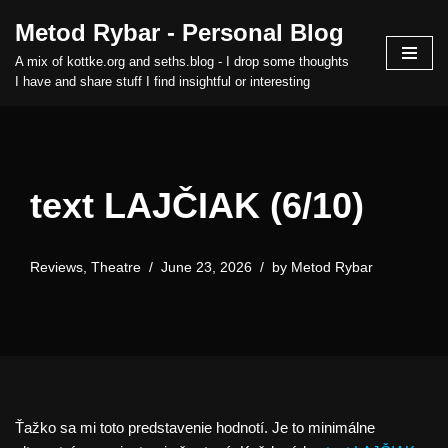
Metod Rybar - Personal Blog
Skip
A mix of kottke.org and seths.blog - I drop some thoughts
to
I have and share stuff I find insightful or interesting
content
text LAJČIAK (6/10)
Reviews
,
Theatre
June 23, 2026
by
Metod Rybar
Ťažko sa mi toto predstavenie hodnotí. Je to minimálne