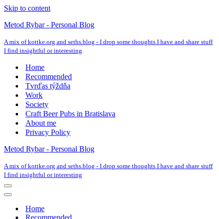
Skip to content
Metod Rybar - Personal Blog
A mix of kottke.org and seths.blog - I drop some thoughts I have and share stuff
I find insightful or interesting
Home
Recommended
Tvrďas týždňa
Work
Society
Craft Beer Pubs in Bratislava
About me
Privacy Policy
Metod Rybar - Personal Blog
A mix of kottke.org and seths.blog - I drop some thoughts I have and share stuff
I find insightful or interesting
Navigation
Menu
Navigation
Menu
Home
Recommended