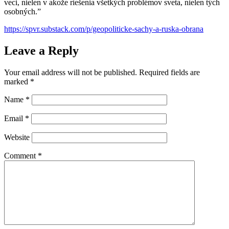
veci, nielen v akože riešenia všetkých problémov sveta, nielen tých
osobných.”
https://spvr.substack.com/p/geopoliticke-sachy-a-ruska-obrana
Leave a Reply
Your email address will not be published.
Required fields are
marked
*
Name
*
Email
*
Website
Comment
*