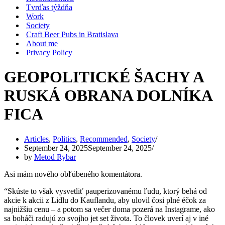
Tvrďas týždňa
Work
Society
Craft Beer Pubs in Bratislava
About me
Privacy Policy
GEOPOLITICKÉ ŠACHY A
RUSKÁ OBRANA DOLNÍKA
FICA
Articles
,
Politics
,
Recommended
,
Society
September 24, 2025
September 24, 2025
by
Metod Rybar
Asi mám nového obľúbeného komentátora.
“Skúste to však vysvetliť pauperizovanému ľudu, ktorý behá od
akcie k akcii z Lidlu do Kauflandu, aby ulovil čosi plné éčok za
najnižšiu cenu – a potom sa večer doma pozerá na Instagrame, ako
sa boháči radujú zo svojho jet set života. To človek uverí aj v iné