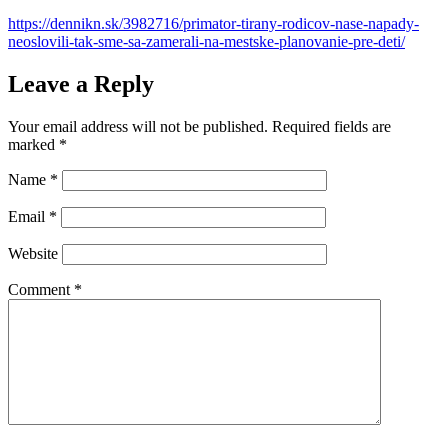
https://dennikn.sk/3982716/primator-tirany-rodicov-nase-napady-
neoslovili-tak-sme-sa-zamerali-na-mestske-planovanie-pre-deti/
Leave a Reply
Your email address will not be published.
Required fields are
marked
*
Name
*
Email
*
Website
Comment
*