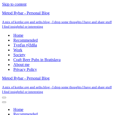
Skip to content
Metod Rybar - Personal Blog
A mix of kottke.org and seths.blog - I drop some thoughts I have and share stuff
I find insightful or interesting
Home
Recommended
Tvrďas týždňa
Work
Society
Craft Beer Pubs in Bratislava
About me
Privacy Policy
Metod Rybar - Personal Blog
A mix of kottke.org and seths.blog - I drop some thoughts I have and share stuff
I find insightful or interesting
Navigation
Menu
Navigation
Menu
Home
Recommended