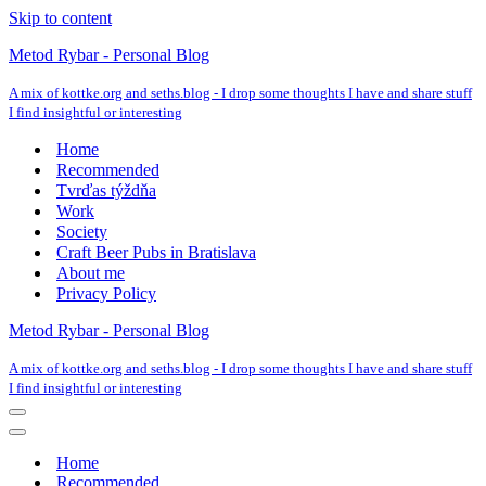
Skip to content
Metod Rybar - Personal Blog
A mix of kottke.org and seths.blog - I drop some thoughts I have and share stuff
I find insightful or interesting
Home
Recommended
Tvrďas týždňa
Work
Society
Craft Beer Pubs in Bratislava
About me
Privacy Policy
Metod Rybar - Personal Blog
A mix of kottke.org and seths.blog - I drop some thoughts I have and share stuff
I find insightful or interesting
Navigation
Menu
Navigation
Menu
Home
Recommended