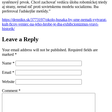
systémový prvok. Chcel zachovať vedúcu úlohu robotníckej triedy
aj strany, nemal nič proti sovietskemu modelu socializmu. Iba
preferoval ľudskejšie metódy.”
https://dennikn.sk/3773197/okolo-husaka-by-sme-nemali-vytvarat-
kult-ficov-veniec-na-jeho-hrobe-je-iba-exhibcionizmus-vravi-
historik/
Leave a Reply
Your email address will not be published.
Required fields are
marked
*
Name
*
Email
*
Website
Comment
*