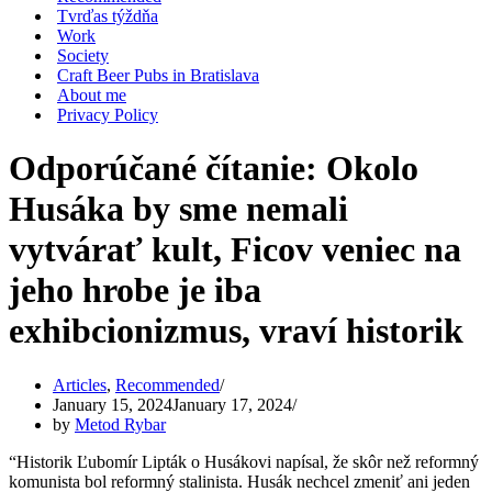
Tvrďas týždňa
Work
Society
Craft Beer Pubs in Bratislava
About me
Privacy Policy
Odporúčané čítanie: Okolo
Husáka by sme nemali
vytvárať kult, Ficov veniec na
jeho hrobe je iba
exhibcionizmus, vraví historik
Articles
,
Recommended
January 15, 2024
January 17, 2024
by
Metod Rybar
“Historik Ľubomír Lipták o Husákovi napísal, že skôr než reformný
komunista bol reformný stalinista. Husák nechcel zmeniť ani jeden