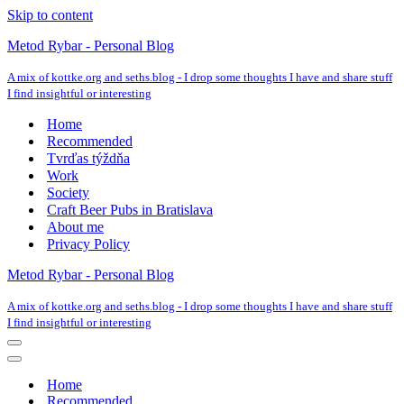
Skip to content
Metod Rybar - Personal Blog
A mix of kottke.org and seths.blog - I drop some thoughts I have and share stuff
I find insightful or interesting
Home
Recommended
Tvrďas týždňa
Work
Society
Craft Beer Pubs in Bratislava
About me
Privacy Policy
Metod Rybar - Personal Blog
A mix of kottke.org and seths.blog - I drop some thoughts I have and share stuff
I find insightful or interesting
Navigation
Menu
Navigation
Menu
Home
Recommended