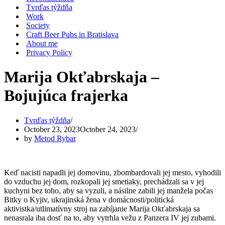
Tvrďas týždňa
Work
Society
Craft Beer Pubs in Bratislava
About me
Privacy Policy
Marija Okťabrskaja –
Bojujúca frajerka
Tvrďas týždňa
October 23, 2023
October 24, 2023
by
Metod Rybar
Keď nacisti napadli jej domovinu, zbombardovali jej mesto, vyhodili
do vzduchu jej dom, rozkopali jej smetiaky, prechádzali sa v jej
kuchyni bez toho, aby sa vyzuli, a násilne zabili jej manžela počas
Bitky o Kyjiv, ukrajinská žena v domácnosti/politická
aktivistka/utlimatívny stroj na zabíjanie Marija Okťabrskaja sa
nenasrala iba dosť na to, aby vytrhla vežu z Panzera IV jej zubami.