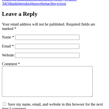
34
t34
tank
tiger
ukrajina
wehrmacht
wwi
zssr
Leave a Reply
Your email address will not be published.
Required fields are
marked
*
Name
*
Email
*
Website
Comment
*
Save my name, email, and website in this browser for the next
time I comment.