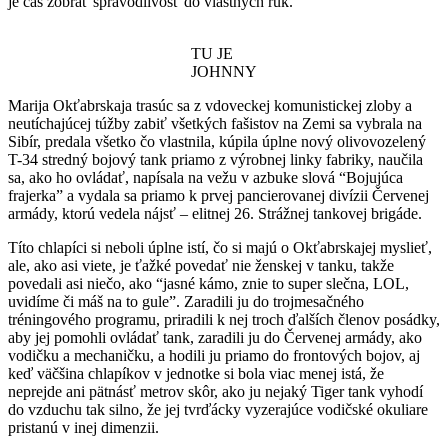
je čas zobrať spravodlivosť do vlastných rúk.
TU JE
JOHNNY
Marija Okťabrskaja trasúc sa z vdoveckej komunistickej zloby a
neutíchajúcej túžby zabiť všetkých fašistov na Zemi sa vybrala na
Sibír, predala všetko čo vlastnila, kúpila úplne nový olivovozelený
T-34 stredný bojový tank priamo z výrobnej linky fabriky, naučila
sa, ako ho ovládať, napísala na vežu v azbuke slová “Bojujúca
frajerka” a vydala sa priamo k prvej pancierovanej divízii Červenej
armády, ktorú vedela nájsť – elitnej 26. Strážnej tankovej brigáde.
Títo chlapíci si neboli úplne istí, čo si majú o Okťabrskajej myslieť,
ale, ako asi viete, je ťažké povedať nie ženskej v tanku, takže
povedali asi niečo, ako “jasné kámo, znie to super slečna, LOL,
uvidíme či máš na to gule”. Zaradili ju do trojmesačného
tréningového programu, priradili k nej troch ďalších členov posádky,
aby jej pomohli ovládať tank, zaradili ju do Červenej armády, ako
vodičku a mechaničku, a hodili ju priamo do frontových bojov, aj
keď väčšina chlapíkov v jednotke si bola viac menej istá, že
neprejde ani pätnásť metrov skôr, ako ju nejaký Tiger tank vyhodí
do vzduchu tak silno, že jej tvrďácky vyzerajúce vodičské okuliare
pristanú v inej dimenzii.