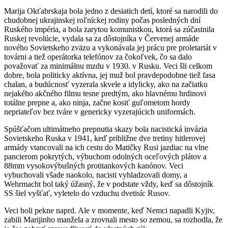
Marija Okťabrskaja bola jedno z desiatich detí, ktoré sa narodili do
chudobnej ukrajinskej roľníckej rodiny počas posledných dní
Ruského impéria, a bola zarytou komunistkou, ktorá sa zúčastnila
Ruskej revolúcie, vydala sa za dôstojníka v Červenej armáde
nového Sovietskeho zväzu a vykonávala jej prácu pre proletariát v
továrni a tiež operátorka telefónov za čokoľvek, čo sa dalo
považovať za minimálnu mzdu v 1930. v Rusku. Veci šli celkom
dobre, bola politicky aktívna, jej muž bol pravdepodobne tiež fasa
chalan, a budúcnosť vyzerala skvele a idylicky, ako na začiatku
nejakého akčného filmu tesne predtým, ako hlavnému hrdinovi
totálne prepne a, ako ninja, začne kosiť guľometom hordy
nepriateľov bez tváre v genericky vyzerajúcich uniformách.
Spúšťačom ultimátneho prepnutia skazy bola nacistická invázia
Sovietskeho Ruska v 1941, keď približne dve tretiny hitlerovej
armády vtancovali na ich cestu do Matičky Rusi jazdiac na vlne
pancierom pokrytých, výbuchom odolných oceľových plátov a
88mm vysokovýbušných protitankových kanónov. Veci
vybuchovali všade naokolo, nacisti vyhladzovali domy, a
Wehrmacht bol taký úžasný, že v podstate vždy, keď sa dôstojník
SS šiel vyšťať, vyletelo do vzduchu dvetisíc Rusov.
Veci boli pekne naprd. Ale v momente, keď Nemci napadli Kyjiv,
zabili Marijinho manžela a zrovnali mesto so zemou, sa rozhodla, že