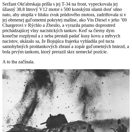
Seržant Okťabrskaja prišla s jej T-34 na front, vypeckovala jej
úžasný 38.8 litrový V12 motor s 500 konskými silami dosť silno
nato, aby utopila v hluku zvuk prúdového motora, zadriftovala si v
jej obrnenej guľometmi pokrytej mašine, ako Vin Diesel v jeho ’69
Chargerovi v Rýchlo a Zbesilo, a vyrazila priamo doprostred
prichádzajúcej vlny nacistických tankov. Keď sa čierny dym
konečne rozplynul a z neba prestali padať kusy kovu a mŕtvych
nacistov, ukázalo sa, že Bojujúca frajerka vyhladila pol tucta
samohybných protitankových zbraní a zopár guľometných hniezd, a
bola prvým tankom, ktorý prerazil skrz nemecké pozície.
A to iba začínala.