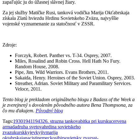
zapaľujúc ju do úžasnej slávnej žiary.
Za jej služby Matičke Rusi, tanková vodička Marija Okťabrskaja
získala Zlatú hviezdu Hrdinu Sovietskeho Zväzu, najvyššie
vojenské vyznamenanie za statočnosť v ZSSR.
Zdroje:
Forczyk, Robert. Panther vs. T-34. Osprey, 2007.
Miles, Rosalind and Robin Cross. Hell Hath No Fury.
Random House, 2008.
Pipe, Jim. Wild Warriors. Evans Brothers, 2011.
Sakaida, Henry. Heroines of the Soviet Union. Osprey, 2003.
Streather, Adrian. Soviet Military and Paramilitary Services.
Veloce, 2011.
Tento blog je prekladom originálneho blogu z Badass of the Week a
je zverejnený s dovolením pôvodného autora Bena Thompsona, za
čo mu ďakujem.
Pôvodný blog
Tags:
1930
1941
1943
26. strazna tankova
bitka pri kursku
cervena
armada
druha svetova
hrdina sovietskeho
zvazu
kursk
kyjev
kyjiv
marija
oktabrskaja
nacisti
nemecko
sibir
sovietsky zvaz
ss
t-