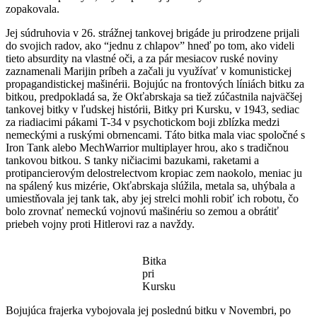
zopakovala.
Jej súdruhovia v 26. strážnej tankovej brigáde ju prirodzene prijali
do svojich radov, ako “jednu z chlapov” hneď po tom, ako videli
tieto absurdity na vlastné oči, a za pár mesiacov ruské noviny
zaznamenali Marijin príbeh a začali ju využívať v komunistickej
propagandistickej mašinérii. Bojujúc na frontových líniách bitku za
bitkou, predpokladá sa, že Okťabrskaja sa tiež zúčastnila najväčšej
tankovej bitky v ľudskej histórii, Bitky pri Kursku, v 1943, sediac
za riadiacimi pákami T-34 v psychotickom boji zblízka medzi
nemeckými a ruskými obrnencami. Táto bitka mala viac spoločné s
Iron Tank alebo MechWarrior multiplayer hrou, ako s tradičnou
tankovou bitkou. S tanky ničiacimi bazukami, raketami a
protipancierovým delostrelectvom kropiac zem naokolo, meniac ju
na spálený kus mizérie, Okťabrskaja slúžila, metala sa, uhýbala a
umiestňovala jej tank tak, aby jej strelci mohli robiť ich robotu, čo
bolo zrovnať nemeckú vojnovú mašinériu so zemou a obrátiť
priebeh vojny proti Hitlerovi raz a navždy.
Bitka
pri
Kursku
Bojujúca frajerka vybojovala jej poslednú bitku v Novembri, po