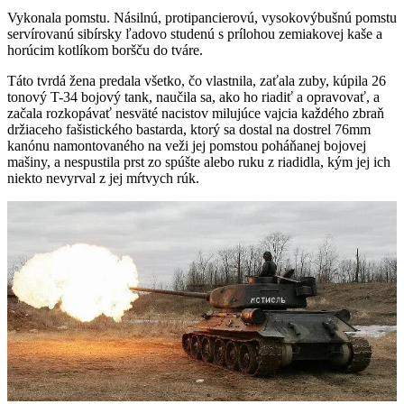
Vykonala pomstu. Násilnú, protipancierovú, vysokovýbušnú pomstu
servírovanú sibírsky ľadovo studenú s prílohou zemiakovej kaše a
horúcim kotlíkom boršču do tváre.
Táto tvrdá žena predala všetko, čo vlastnila, zaťala zuby, kúpila 26
tonový T-34 bojový tank, naučila sa, ako ho riadiť a opravovať, a
začala rozkopávať nesväté nacistov milujúce vajcia každého zbraň
držiaceho fašistického bastarda, ktorý sa dostal na dostrel 76mm
kanónu namontovaného na veži jej pomstou poháňanej bojovej
mašiny, a nespustila prst zo spúšte alebo ruku z riadidla, kým jej ich
niekto nevyrval z jej mŕtvych rúk.