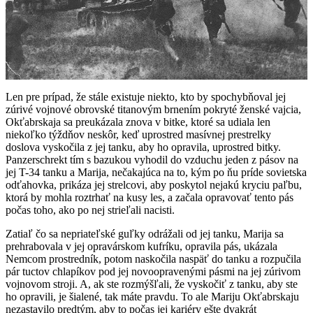
Len pre prípad, že stále existuje niekto, kto by spochybňoval jej
zúrivé vojnové obrovské titanovým brnením pokryté ženské vajcia,
Okťabrskaja sa preukázala znova v bitke, ktoré sa udiala len
niekoľko týždňov neskôr, keď uprostred masívnej prestrelky
doslova vyskočila z jej tanku, aby ho opravila, uprostred bitky.
Panzerschrekt tím s bazukou vyhodil do vzduchu jeden z pásov na
jej T-34 tanku a Marija, nečakajúca na to, kým po ňu príde sovietska
odťahovka, prikáza jej strelcovi, aby poskytol nejakú kryciu paľbu,
ktorá by mohla roztrhať na kusy les, a začala opravovať tento pás
počas toho, ako po nej strieľali nacisti.
Zatiaľ čo sa nepriateľské guľky odrážali od jej tanku, Marija sa
prehrabovala v jej opravárskom kufríku, opravila pás, ukázala
Nemcom prostredník, potom naskočila naspäť do tanku a rozpučila
pár tuctov chlapíkov pod jej novoopravenými pásmi na jej zúrivom
vojnovom stroji. A, ak ste rozmýšľali, že vyskočiť z tanku, aby ste
ho opravili, je šialené, tak máte pravdu. To ale Mariju Okťabrskaju
nezastavilo predtým, aby to počas jej kariéry ešte dvakrát