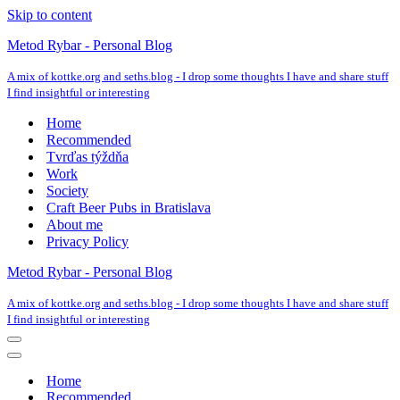
Skip to content
Metod Rybar - Personal Blog
A mix of kottke.org and seths.blog - I drop some thoughts I have and share stuff
I find insightful or interesting
Home
Recommended
Tvrďas týždňa
Work
Society
Craft Beer Pubs in Bratislava
About me
Privacy Policy
Metod Rybar - Personal Blog
A mix of kottke.org and seths.blog - I drop some thoughts I have and share stuff
I find insightful or interesting
Navigation
Menu
Navigation
Menu
Home
Recommended