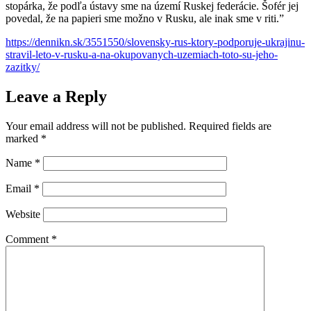
stopárka, že podľa ústavy sme na území Ruskej federácie. Šofér jej
povedal, že na papieri sme možno v Rusku, ale inak sme v riti.”
https://dennikn.sk/3551550/slovensky-rus-ktory-podporuje-ukrajinu-
stravil-leto-v-rusku-a-na-okupovanych-uzemiach-toto-su-jeho-
zazitky/
Leave a Reply
Your email address will not be published.
Required fields are
marked
*
Name
*
Email
*
Website
Comment
*