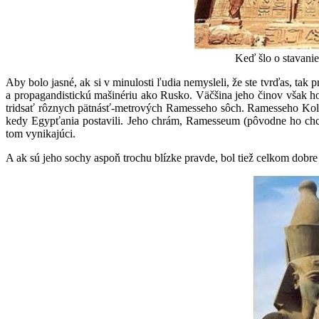
Keď šlo o stavanie
Aby bolo jasné, ak si v minulosti ľudia nemysleli, že ste tvrďas, tak
a propagandistickú mašinériu ako Rusko. Väčšina jeho činov však h
tridsať rôznych pätnásť-metrových Ramesseho sôch. Ramesseho Ko
kedy Egypťania postavili. Jeho chrám, Ramesseum (pôvodne ho chce
tom vynikajúci.
A ak sú jeho sochy aspoň trochu blízke pravde, bol tiež celkom dobre