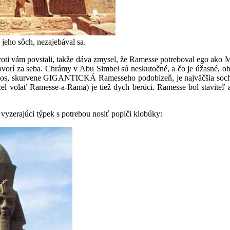
 jeho sôch, nezajebával sa.
 proti vám povstali, takže dáva zmysel, že Ramesse potreboval ego ako 
ovorí za seba. Chrámy v Abu Simbel sú neskutočné, a čo je úžasné, o
los, skurvene GIGANTICKÁ Ramesseho podobizeň, je najväčšia soch
l volať Ramesse-a-Rama) je tiež dych berúci. Ramesse bol staviteľ 
 vyzerajúci týpek s potrebou nosiť popiči klobúky: