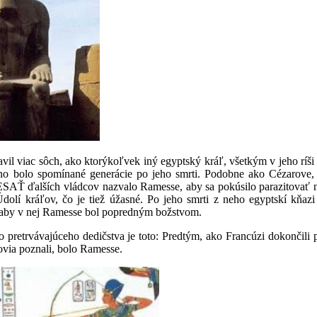
vil viac sôch, ako ktorýkoľvek iný egyptský kráľ, všetkým v jeho ríši
eno bolo spomínané generácie po jeho smrti. Podobne ako Cézarove,
ESAŤ ďalších vládcov nazvalo Ramesse, aby sa pokúsilo parazitovať 
kráľov, čo je tiež úžasné. Po jeho smrti z neho egyptskí kňazi 
 len aby v nej Ramesse bol popredným božstvom.
pretrvávajúceho dedičstva je toto: Predtým, ako Francúzi dokončili 
govia poznali, bolo Ramesse.