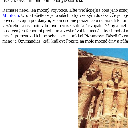
ríše, z ktorých mnohé boli nedobyté storočia.
Ramesse nebol len mocný vojvodca. Ešte tvrďáckejšia bola jeho scho
Murdoch
. Urobil všetko v jeho silách, aby všetkým dokázal, že je n
povedal svojim poddaným, že on osobne porazil celú nepriateľskú a
vezúceho sa osamote v bojovom voze, strieľajúc zapálené šípy a ro
postavených faraónmi pred ním a vyškrtával ich mená, aby si mohol n
mestá, pomenoval ich po sebe, ako napríklad Pi-ramesse. Báseň Ozy
meno je Ozymandias, kráľ kráľov: Pozrite na moje mocné činy a zúfaj