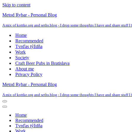
Skip to content
Metod Rybar - Personal Blog
A mix of kottke.org and seths.blog - I drop some thoughts I have and share stuff I f
Home
Recommended
Tvrďas týždňa
Work
Society
Craft Beer Pubs in Bratislava
About me
Privacy Policy
Metod Rybar - Personal Blog
A mix of kottke.org and seths.blog - I drop some thoughts I have and share stuff I f
Navigation
Menu
Navigation
Menu
Home
Recommended
Tvrďas týždňa
Work