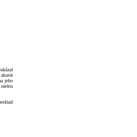
 ukázal
 akurát
na jeho
nielen
preklad