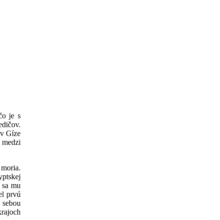
čo je s
dičov.
 v Gíze
, medzi
 moria.
yptskej
m sa mu
el prvú
o sebou
krajoch