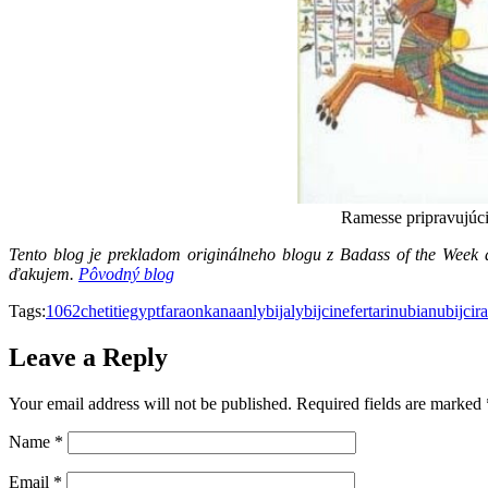
Ramesse pripravujúci 
Tento blog je prekladom originálneho blogu z Badass of the Wee
ďakujem.
Pôvodný blog
Tags:
1062
chetiti
egypt
faraon
kanaan
lybija
lybijci
nefertari
nubia
nubijci
r
Leave a Reply
Your email address will not be published.
Required fields are marked
Name
*
Email
*