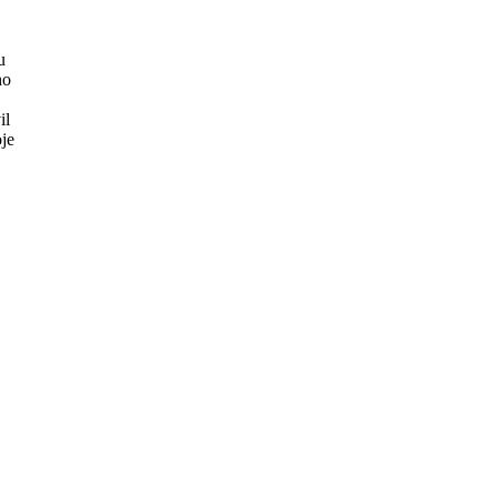
u
ho
il
je