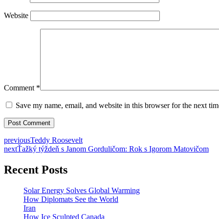
Website
Comment
*
Save my name, email, and website in this browser for the next ti
previous
Teddy Roosevelt
next
Ťažký týždeň s Janom Gorduličom: Rok s Igorom Matovičom
Recent Posts
Solar Energy Solves Global Warming
How Diplomats See the World
Iran
How Ice Sculpted Canada