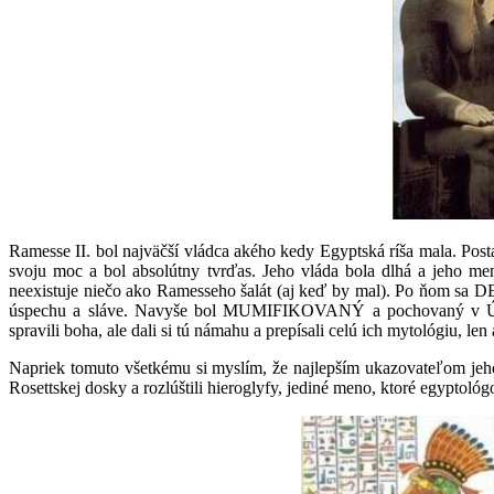
Ramesse II. bol najväčší vládca akého kedy Egyptská ríša mala. Posta
svoju moc a bol absolútny tvrďas. Jeho vláda bola dlhá a jeho m
neexistuje niečo ako Ramesseho šalát (aj keď by mal). Po ňom sa D
úspechu a sláve. Navyše bol MUMIFIKOVANÝ a pochovaný v Údolí 
spravili boha, ale dali si tú námahu a prepísali celú ich mytológiu,
Napriek tomuto všetkému si myslím, že najlepším ukazovateľom jeho 
Rosettskej dosky a rozlúštili hieroglyfy, jediné meno, ktoré egyptoló