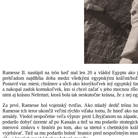
Ramesse II. nastúpil na trón keď mal len 20 a vládol Egyptu ako j
prehľadom najdlhšia doba medzi všetkými egyptskými kráľmi/božs
Postavil viac miest, chrámov a sôch ako ktorýkoľvek iný egyptský fa
a nakopal zadok komukoľvek, kto si chcel začať s jeho mocnou ríšou
nimi aj krásnu Nefertari, ktorá bola tak neskutočne krásna, že z nej e
Za prvé, Ramesse bol vojenský tvrďas. Ako mladý dedič trónu bol
Ramesse ich teror ukončil veľmi rýchlo vďaka tomu, že hneď ako nasado
armády. Viedol nespočetne veľa výprav proti Líbyjčanom na západe
podarilo dobyť územie až po Kanaán a tiež sa mu podarilo strategicky
mierovú zmluvu v histórii po tom, ako sa stretol s chetitským k
vyjebávať. Tiež sa mu podarilo brániť hranice pred nespočetným mn