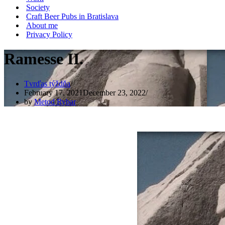
Society
Craft Beer Pubs in Bratislava
About me
Privacy Policy
Ramesse II.
Tvrďas týždňa
February 17, 2021
December 23, 2022
by
Metod Rybar