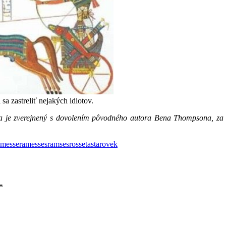
sa zastreliť nejakých idiotov.
k a je zverejnený s dovolením pôvodného autora Bena Thompsona, za
amesse
ramesses
ramses
rosseta
starovek
*