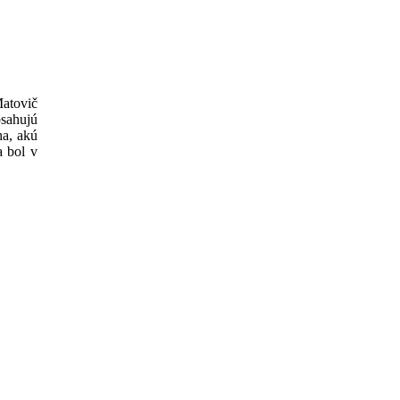
Matovič
bsahujú
a, akú
a bol v