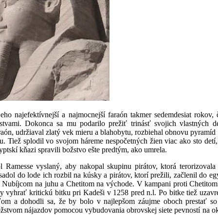
eho najefektívnejší a najmocnejší faraón takmer sedemdesiat rokov, 
tvami. Dokonca sa mu podarilo prežiť trinásť svojich vlastných de
raón, udržiaval zlatý vek mieru a blahobytu, rozbiehal obnovu pyramíd
. Tiež splodil vo svojom háreme nespočetných žien viac ako sto detí
gyptskí kňazi spravili božstvo ešte predtým, ako umrela.
 Ramesse vyslaný, aby nakopal skupinu pirátov, ktorá terorizovala
l do lode ich rozbil na kúsky a pirátov, ktorí prežili, začlenil do eg
, Nubíjcom na juhu a Chetitom na východe. V kampani proti Chetito
 vyhrať kritickú bitku pri Kadeši v 1258 pred n.l. Po bitke tiež uzavr
ráľom a dohodli sa, že by bolo v najlepšom záujme oboch prestať s
ožstvom nájazdov pomocou vybudovania obrovskej siete pevností na o