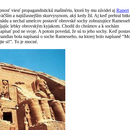
pnosť viesť propagandistickú mašinériu, ktorú by mu závidel aj
Rupert
ajväčším a najúžasnejším skurvysynom, aký kedy žil. Aj keď prehral bitk
rmádu a nechal umelcov postaviť obrovské sochy zobrazujúce Ramesse
zbíjajúc lebky obrovským kyjakom. Chodil do chrámov a k sochám
apísať pod ne svoje. A potom povedal, že sú to jeho sochy. Keď postav
mandias bola napísaná o soche Ramesseho, na ktorej bolo napísané “Mo
te si!”. To je mocné.