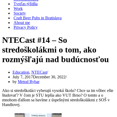
Tvrďas týždňa
Work
Society
Craft Beer Pubs in Bratislava
About me
Privacy Policy
NTECast #14 – So
stredoškolákmi o tom, ako
rozmýšľajú nad budúcnosťou
Education
,
NTECast
July 7, 2017
December 30, 2022
by
Metod Rybar
Ako si stredoškoláci vyberajú vysokú školu? Chce sa im vôbec ešte
študovať? V čom je STU lepšia ako VUT Brno? O tomto a o
mnohom ďalšom sa bavíme z úspešnými stredoškolákmi z SOŠ v
Handlovej.