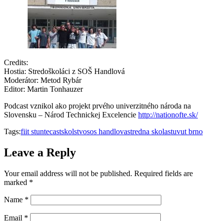
Credits:
Hostia: Stredoškoláci z SOŠ Handlová
Moderátor: Metod Rybár
Editor: Martin Tonhauzer
Podcast vznikol ako projekt prvého univerzitného národa na
Slovensku – Národ Technickej Excelencie
http://nationofte.sk/
Tags:
fiit stu
ntecast
skolstvo
sos handlova
stredna skola
stu
vut brno
Leave a Reply
Your email address will not be published.
Required fields are
marked
*
Name
*
Email
*