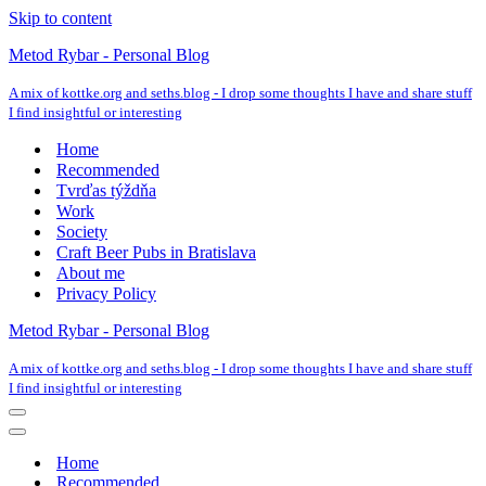
Skip to content
Metod Rybar - Personal Blog
A mix of kottke.org and seths.blog - I drop some thoughts I have and share stuff
I find insightful or interesting
Home
Recommended
Tvrďas týždňa
Work
Society
Craft Beer Pubs in Bratislava
About me
Privacy Policy
Metod Rybar - Personal Blog
A mix of kottke.org and seths.blog - I drop some thoughts I have and share stuff
I find insightful or interesting
Navigation
Menu
Navigation
Menu
Home
Recommended