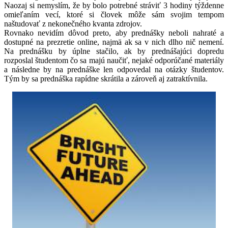
Naozaj si nemyslím, že by bolo potrebné stráviť 3 hodiny týždenne
omieľaním vecí, ktoré si človek môže sám svojim tempom
naštudovať z nekonečného kvanta zdrojov.
Rovnako nevidím dôvod preto, aby prednášky neboli nahraté a
dostupné na prezretie online, najmä ak sa v nich dlho nič nemení.
Na prednášku by úplne stačilo, ak by prednášajúci dopredu
rozposlal študentom čo sa majú naučiť, nejaké odporúčané materiály
a následne by na prednáške len odpovedal na otázky študentov.
Tým by sa prednáška rapídne skrátila a zároveň aj zatraktívnila.