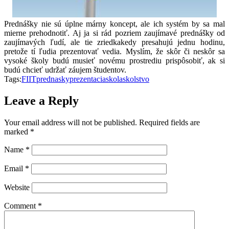
Prednášky nie sú úplne márny koncept, ale ich systém by sa mal
mierne prehodnotiť. Aj ja si rád pozriem zaujímavé prednášky od
zaujímavých ľudí, ale tie zriedkakedy presahujú jednu hodinu,
pretože tí ľudia prezentovať vedia. Myslím, že skôr či neskôr sa
vysoké školy budú musieť novému prostrediu prispôsobiť, ak si
budú chcieť udržať záujem študentov.
Tags:
FIIT
prednasky
prezentacia
skola
skolstvo
Leave a Reply
Your email address will not be published.
Required fields are
marked
*
Name
*
Email
*
Website
Comment
*