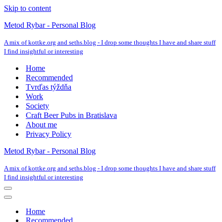
Skip to content
Metod Rybar - Personal Blog
A mix of kottke.org and seths.blog - I drop some thoughts I have and share stuff
I find insightful or interesting
Home
Recommended
Tvrďas týždňa
Work
Society
Craft Beer Pubs in Bratislava
About me
Privacy Policy
Metod Rybar - Personal Blog
A mix of kottke.org and seths.blog - I drop some thoughts I have and share stuff
I find insightful or interesting
Navigation
Menu
Navigation
Menu
Home
Recommended