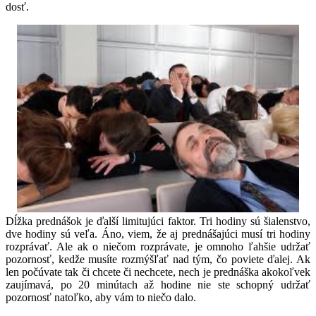
dosť.
Dĺžka prednášok je ďalší limitujúci faktor. Tri hodiny sú šialenstvo,
dve hodiny sú veľa. Áno, viem, že aj prednášajúci musí tri hodiny
rozprávať. Ale ak o niečom rozprávate, je omnoho ľahšie udržať
pozornosť, kedže musíte rozmýšľať nad tým, čo poviete ďalej. Ak
len počúvate tak či chcete či nechcete, nech je prednáška akokoľvek
zaujímavá, po 20 minútach až hodine nie ste schopný udržať
pozornosť natoľko, aby vám to niečo dalo.