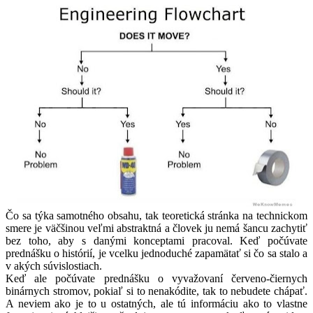
Čo sa týka samotného obsahu, tak teoretická stránka na technickom
smere je väčšinou veľmi abstraktná a človek ju nemá šancu zachytiť
bez toho, aby s danými konceptami pracoval. Keď počúvate
prednášku o histórií, je vcelku jednoduché zapamätať si čo sa stalo a
v akých súvislostiach.
Keď ale počúvate prednášku o vyvažovaní červeno-čiernych
binárnych stromov, pokiaľ si to nenakódite, tak to nebudete chápať.
A neviem ako je to u ostatných, ale tú informáciu ako to vlastne