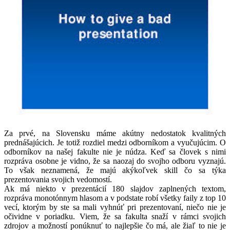
Za prvé, na Slovensku máme akútny nedostatok kvalitných
prednášajúcich. Je totiž rozdiel medzi odborníkom a vyučujúcim. O
odborníkov na našej fakulte nie je núdza. Keď sa človek s nimi
rozpráva osobne je vidno, že sa naozaj do svojho odboru vyznajú.
To však neznamená, že majú akýkoľvek skill čo sa týka
prezentovania svojich vedomostí.
Ak má niekto v prezentácií 180 slajdov zaplnených textom,
rozpráva monotónnym hlasom a v podstate robí všetky faily z top 10
vecí, ktorým by ste sa mali vyhnúť pri prezentovaní, niečo nie je
očividne v poriadku. Viem, že sa fakulta snaží v rámci svojich
zdrojov a možností ponúknuť to najlepšie čo má, ale žiaľ to nie je